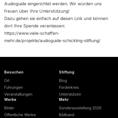
Audioguide eingerichtet werden. Wir würden uns
freuen über Ihre Unterstützung!
Dazu gehen sie einfach auf diesen Link und können
dort Ihre Spende veranlassen:
https://www.viele-schaffen-
mehr.de/projekte/audioguide-schickling-stiftung/
Besuchen
Stiftung
Ort
Blog
Führungen
Förderkreis
Veranstaltungen
Unterstützen
Werke
Mehr
Bilder
Sonderausstellung 2026
Öffentliche Werke
Bildband