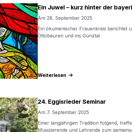
Ein Juwel – kurz hinter der bay
Am
28. September 2025
Ein ökumenischer Frauenkreis berichtet 
Ottobeuren und ins Günztal
Weiterlesen
24. Eggisrieder Seminar
Am
7. September 2025
Einer langjährigen Tradition folgend, tref
Musizierende und Lehrende zum gemei