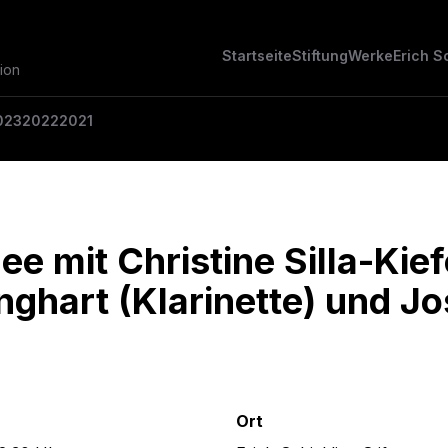
Startseite
Stiftung
Werke
Erich S
ion
023
2022
2021
e mit Christine Silla-Kief
hart (Klarinette) und Jo
Ort