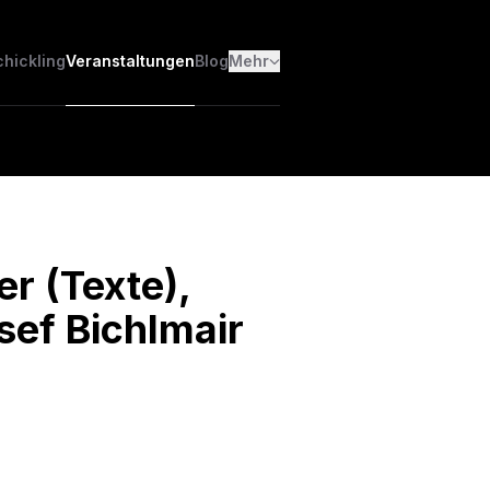
chickling
Veranstaltungen
Blog
Mehr
er (Texte),
sef Bichlmair