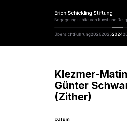
Erich Schickling Stiftung
Begegnungsstätte von Kunst und Relig
Übersicht
Führung
2026
2025
2024
2
Klezmer-Matine
Günter Schwang
(Zither)
Datum