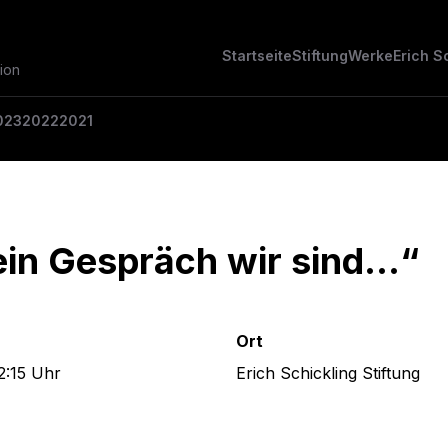
Startseite
Stiftung
Werke
Erich S
ion
023
2022
2021
ein Gespräch wir sind…“
Ort
2:15 Uhr
Erich Schickling Stiftung