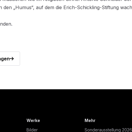
n den „Humus“, auf dem die Erich-Schickling-Stiftung wac
enden.
ngen
Werke
Mehr
Bilder
Sonderausstellung 2026