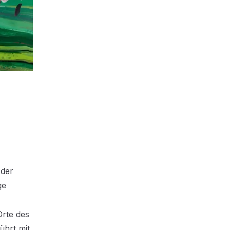
 der
ge
rte des
ührt mit