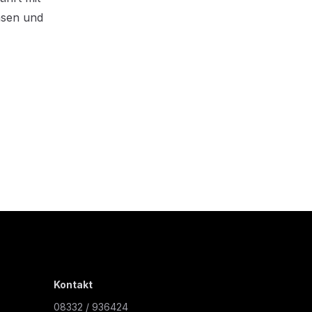
hsen und
Kontakt
08332 / 936424